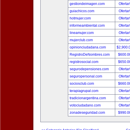
gestiondeimagen.com
Ofertar
guiachicos.com
Ofertar
hotmujer.com
Ofertar
informeambiental.com
Ofertar
lineamujer.com
Ofertar
mujerclub.com
Ofertar
opinionciudadana.com
$2,900.
RegistroDeNombres.com
$600.0
registrosocial.com
$650.0
segurodepensiones.com
Ofertar
seguropersonal.com
Ofertar
sociosclub.com
$660.0
terapiagrupal.com
Ofertar
tradicionargentina.com
Ofertar
votociudadano.com
Ofertar
zonadeseguridad.com
$990.0