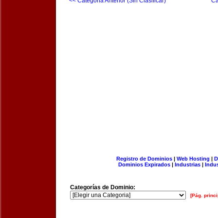
<< Categoria Anterior (Sin Clasificar)
Ca
Registro de Dominios
|
Web Hosting
|
D
Dominios Expirados
|
Industrias
|
Indu
Categorías de Dominio:
[Pág. princi