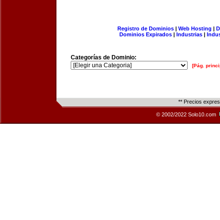
Registro de Dominios
|
Web Hosting
|
D
Dominios Expirados
|
Industrias
|
Indu
Categorías de Dominio:
[Pág. princi
** Precios expre
© 2002/2022 Solo10.com