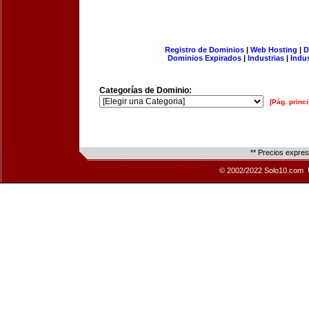
Registro de Dominios
|
Web Hosting
|
D
Dominios Expirados
|
Industrias
|
Indu
Categorías de Dominio:
[Pág. princi
** Precios expre
© 2002/2022 Solo10.com